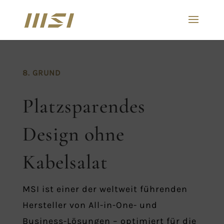
8. GRUND
Platzsparendes
Design ohne
Kabelsalat
MSI ist einer der weltweit führenden
Hersteller von All-in-One- und
Business-Lösungen – optimiert für die