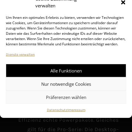
verwalten
Um Ihnen ein optimales Erlebnis zu bieten, verwenden wir Technologien
wie Cookies, um Geräteinformationen zu speichern und/oder darauf
RAUMWUNDER
zuzugreifen. Wenn Sie diesen Technologien zustimmen, können wir
Daten wie das Surfverhalten oder eindeutige IDs auf dieser Website
verarbeiten. Wenn Sie Ihre Zustimmung nicht erteilen oder zurückziehen,
können bestimmte Merkmale und Funktionen beeinträchtigt werden.
Kleine Kraftpakete
Dienste verwalten
Alle Funktionen
Die Business-PCs von MSI bringen
große Performance im Mini-Format. Die
Nur notwendige Cookies
Modelle der Cubi-Serie passen
Präferenzen wählen
problemlos in die Handfläche und sind
in Sachen Performance und Energie-
Datenschutz
Impressum
Effizienz echte Powerpakete. Gleiches
gilt für die Pro-Serie: Die Desktop-